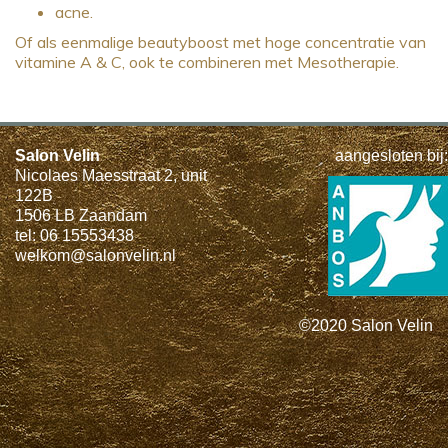
acne.
Of als eenmalige beautyboost met hoge concentratie van
vitamine A & C, ook te combineren met Mesotherapie.
Salon Velin
aangesloten bij:
Nicolaes Maesstraat 2, unit
122B
1506 LB Zaandam
tel: 06 15553438
welkom@salonvelin.nl
©2020 Salon Velin