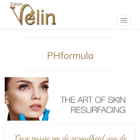
Toggle
navigat
PHformula
"Onze passie om de gezondheid van de