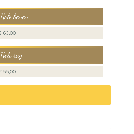
Hele benen
€ 63,00
Hele rug
€ 55,00