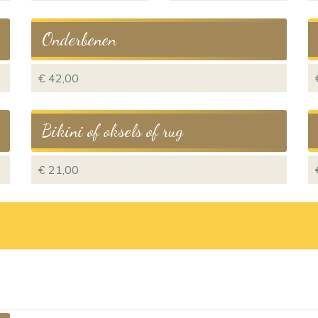
Onderbenen
€ 42,00
Bikini of oksels of rug
€ 21,00