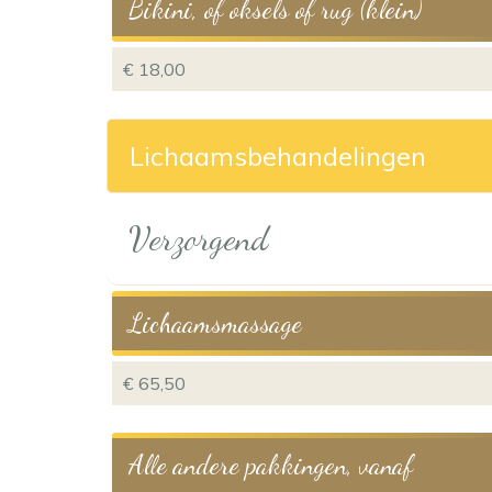
Bikini, of oksels of rug (klein)
€ 18,00
Lichaamsbehandelingen
Verzorgend
Lichaamsmassage
€ 65,50
Alle andere pakkingen, vanaf