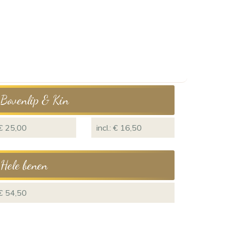
Bovenlip & Kin
€ 25,00
incl.: € 16,50
Hele benen
€ 54,50