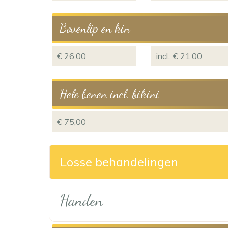
Bovenlip en kin
€ 26,00
incl.: € 21,00
Hele benen incl. bikini
€ 75,00
Losse behandelingen
Handen